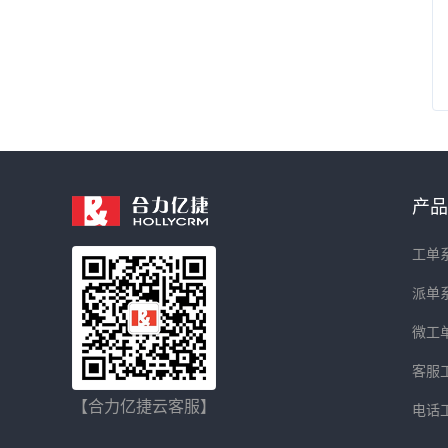
产品
工单
派单
微工
客服
【合力亿捷云客服】
电话