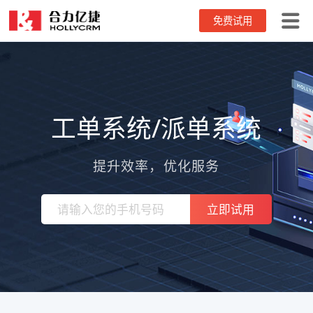
免费试用
首页
功能特点
工单系统/派单系统
工单价格
客户案例
提升效率，优化服务
解决方案
立即试用
帮助中心
it服务/办公设备维保
医疗器械设备
关于我们
家政服务
企业动态
工程机械
帮助中心
家电维修
工单问答
安防设备
4006-345-690