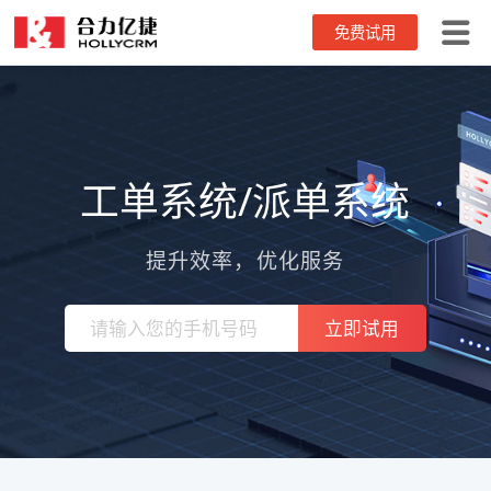
免费试用
首页
功能特点
工单系统/派单系统
工单价格
客户案例
提升效率，优化服务
解决方案
立即试用
帮助中心
it服务/办公设备维保
医疗器械设备
关于我们
家政服务
企业动态
工程机械
帮助中心
家电维修
工单问答
安防设备
4006-345-690